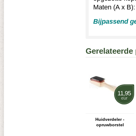
Maten (A x B):
Bijpassend ge
Gerelateerde
11,95
eur
Huidverdeler -
opruwborstel