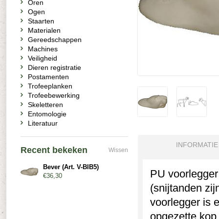
Oren
Ogen
Staarten
Materialen
Gereedschappen
Machines
Veiligheid
Dieren registratie
Postamenten
Trofeeplanken
Trofeebewerking
Skeletteren
Entomologie
Literatuur
INFORMATIE
Recent bekeken
Wissen
Bever (Art. V-BIB5)
PU voorlegger
€36,30
(snijtanden zij
voorlegger is 
opgezette kop