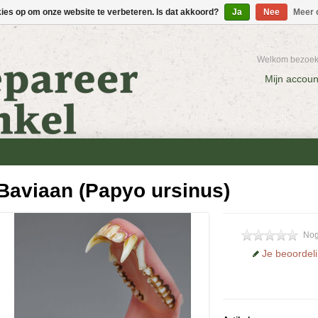
kies op om onze website te verbeteren. Is dat akkoord?
Ja
Nee
Meer 
Welkom bezoeke
Mijn accoun
Baviaan (Papyo ursinus)
Nog
Je beoordel