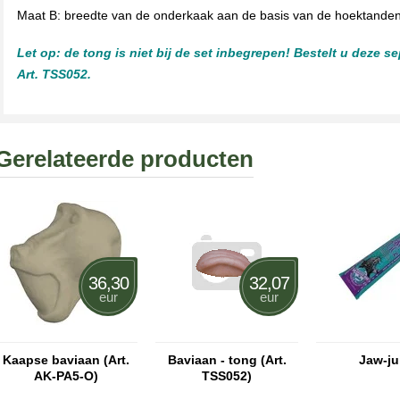
Maat B: breedte van de onderkaak aan de basis van de hoektanden
Let op: de tong is niet bij de set inbegrepen! Bestelt u deze s
Art. TSS052.
Gerelateerde producten
36,30
32,07
eur
eur
Kaapse baviaan (Art.
Baviaan - tong (Art.
Jaw-ju
AK-PA5-O)
TSS052)