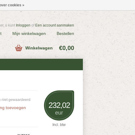
over cookies »
r, u kunt
Inloggen
of
Een account aanmaken
t
Mijn winkelwagen
Bestellen
€0,00
Winkelwagen
 niet gewaardeerd
232,02
ing toevoegen
eur
Incl. btw