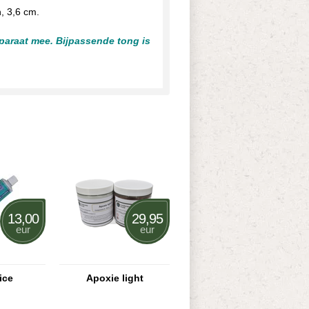
, 3,6 cm.
eparaat mee.
Bijpassende tong is
13,00
29,95
eur
eur
ice
Apoxie light