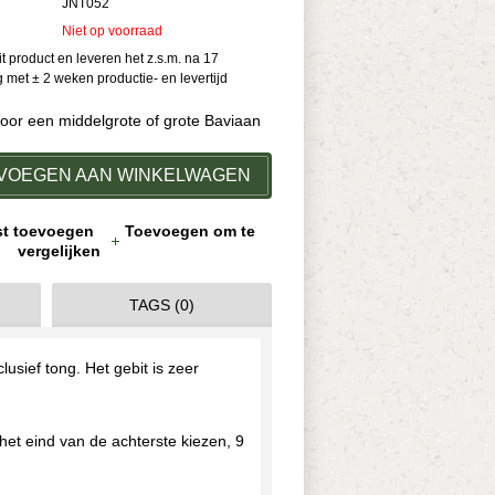
JNT052
Niet op voorraad
dit product en leveren het z.s.m. na 17
met ± 2 weken productie- en levertijd
voor een middelgrote of grote Baviaan
VOEGEN AAN WINKELWAGEN
jst toevoegen
Toevoegen om te
vergelijken
TAGS (0)
usief tong. Het gebit is zeer
et eind van de achterste kiezen, 9