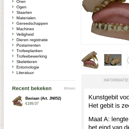
Oren
Ogen
Staarten
Materialen
Gereedschappen
Machines
Veiligheid
Dieren registratie
Postamenten
Trofeeplanken
Trofeebewerking
Skeletteren
Entomologie
Literatuur
INFORMATIE
Recent bekeken
Wissen
Kunstgebit voo
Baviaan (Art. JN052)
€189,07
Het gebit is ze
Maat A: lengt
het eind van d