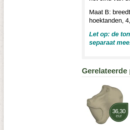
Maat B: breed
hoektanden, 4
Let op: de ton
separaat mee
Gerelateerde
36,30
eur