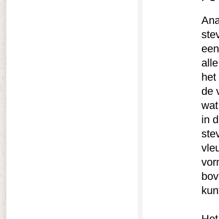
Ana
ste
een
all
het
de 
wat
in 
ste
vle
vor
bov
kun
Het