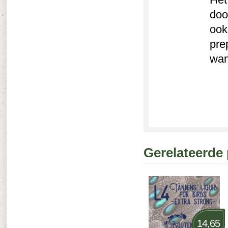
doo
ook
prep
wan
Gerelateerde
14,65