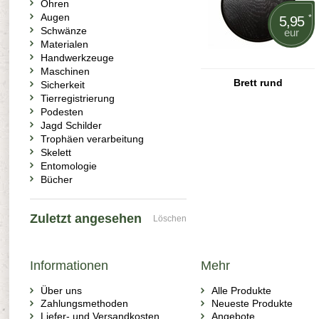
Ohren
Augen
*
5,95
Schwänze
eur
Materialen
Handwerkzeuge
Maschinen
Brett rund
Sicherkeit
Tierregistrierung
Podesten
Jagd Schilder
Trophäen verarbeitung
Skelett
Entomologie
Bücher
Zuletzt angesehen
Löschen
Informationen
Mehr
Über uns
Alle Produkte
Zahlungsmethoden
Neueste Produkte
Liefer- und Versandkosten
Angebote