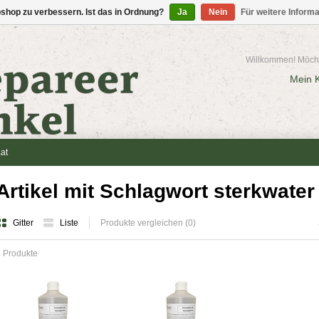
shop zu verbessern. Ist das in Ordnung?
Ja
Nein
Für weitere Inform
Willkommen! Möcht
Mein 
at
Artikel mit Schlagwort sterkwater
Gitter
Liste
Produkte vergleichen (0)
 Produkte