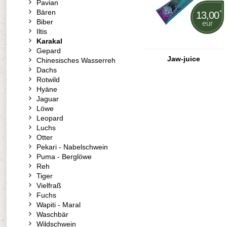
Pavian
Bären
*
13,00
Biber
eur
Iltis
Karakal
Gepard
Jaw-juice
Chinesisches Wasserreh
Dachs
Rotwild
Hyäne
Jaguar
Löwe
Leopard
Luchs
Otter
Pekari - Nabelschwein
Puma - Berglöwe
Reh
Tiger
Vielfraß
Fuchs
Wapiti - Maral
Waschbär
Wildschwein