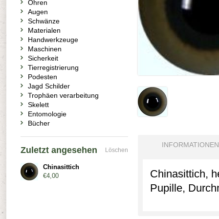
Ohren
Augen
Schwänze
Materialen
Handwerkzeuge
Maschinen
Sicherkeit
Tierregistrierung
Podesten
Jagd Schilder
Trophäen verarbeitung
Skelett
Entomologie
Bücher
INFORMATIONEN
Zuletzt angesehen
Löschen
Chinasittich
Chinasittich, 
€4,00
Pupille, Durc