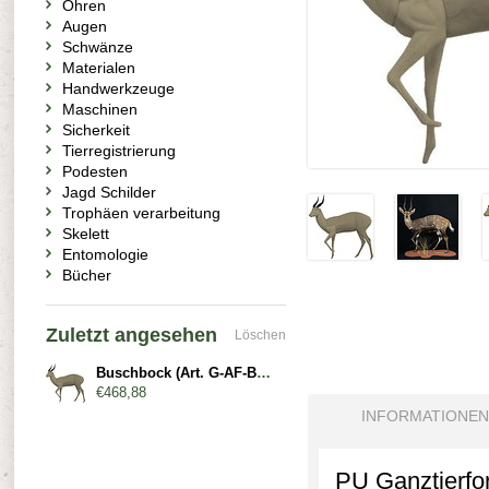
Ohren
Augen
Schwänze
Materialen
Handwerkzeuge
Maschinen
Sicherkeit
Tierregistrierung
Podesten
Jagd Schilder
Trophäen verarbeitung
Skelett
Entomologie
Bücher
Zuletzt angesehen
Löschen
Buschbock (Art. G-AF-BB4-L-2-x)
€468,88
INFORMATIONEN
PU Ganztierfor