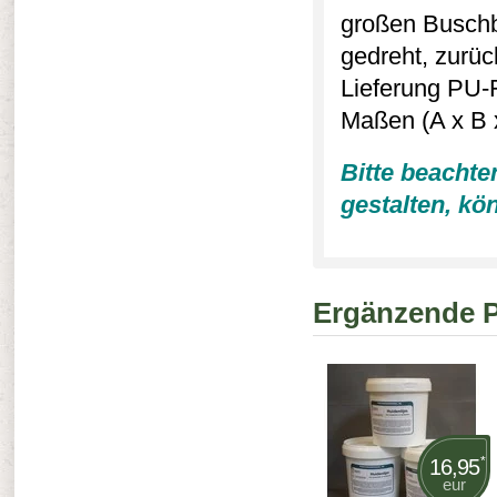
großen Buschbo
gedreht, zurüc
Lieferung PU-
Maßen (A x B x
Bitte beachte
gestalten, kö
Ergänzende 
*
16,95
eur