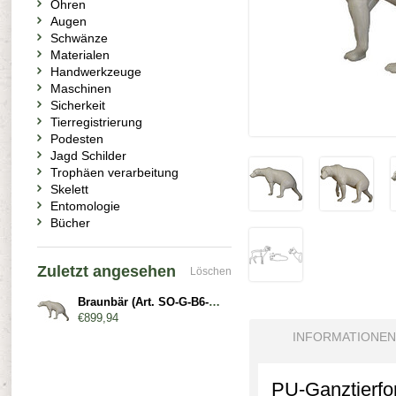
Ohren
Augen
Schwänze
Materialen
Handwerkzeuge
Maschinen
Sicherkeit
Tierregistrierung
Podesten
Jagd Schilder
Trophäen verarbeitung
Skelett
Entomologie
Bücher
Zuletzt angesehen
Löschen
Braunbär (Art. SO-G-B6-L-x)
€899,94
INFORMATIONEN
PU-Ganztierfor