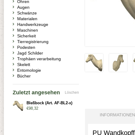
Ohren
Augen
Schwänze
Materialen
Handwerkzeuge
Maschinen
Sicherkeit
Tierregistrierung
Podesten
Jagd Schilder
Trophäen verarbeitung
Skelett
Entomologie
Bücher
Zuletzt angesehen
Löschen
Bleßbock (Art. AF-BL2-x)
€98,32
INFORMATIONEN
PU Wandkopffo