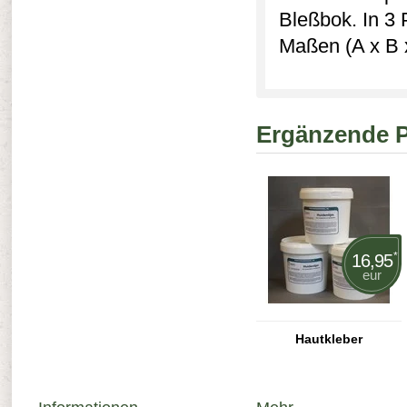
Bleßbok. In 3 
Maßen (A x B 
Ergänzende 
*
16,95
eur
Hautkleber