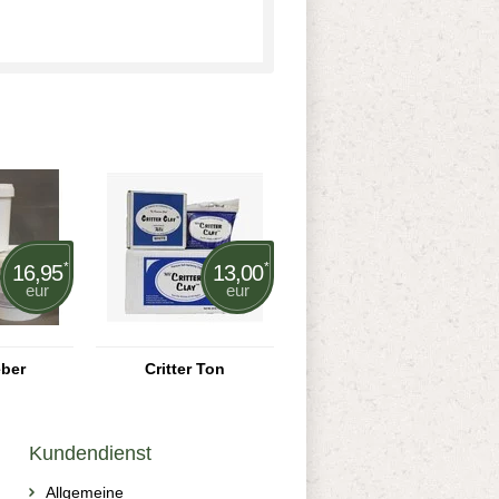
*
*
16,95
13,00
eur
eur
eber
Critter Ton
Kundendienst
Allgemeine