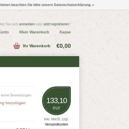
ationen beachten Sie bitte unsere Datenschutzerklärung. »
en Sie sich
anmelden
oder
jetzt registrieren
?
Konto
Mein Warenkorb
Kasse
€0,00
Ihr Warenkorb
 keine Bewertungen
133,10
ng hinzufügen
eur
Inkl. MwSt. zzgl.
Versandkosten