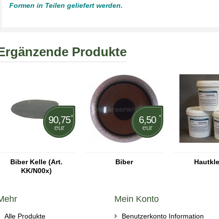
Formen in Teilen geliefert werden.
Ergänzende Produkte
*
*
90,75
6,50
eur
eur
Biber Kelle (Art.
Biber
Hautkl
KK/N00x)
Mehr
Mein Konto
Alle Produkte
Benutzerkonto Information