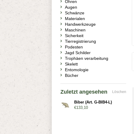
Ohren
Augen
Schwänze
Materialen
Handwerkzeuge
Maschinen
Sicherkeit
Tierregistrierung
Podesten
Jagd Schilder
Trophäen verarbeitung
Skelett
Entomologie
Bücher
Zuletzt angesehen
Löschen
Biber (Art. G-BIB4-L)
€133,10