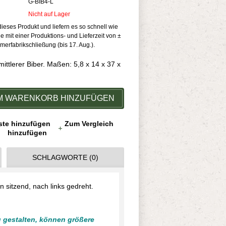
G-BIB4-L
Nicht auf Lager
 dieses Produkt und liefern es so schnell wie
e mit einer Produktions- und Lieferzeit von ±
rfabrikschließung (bis 17. Aug.).
mittlerer Biber. Maßen: 5,8 x 14 x 37 x
M WARENKORB HINZUFÜGEN
ste hinzufügen
Zum Vergleich
hinzufügen
SCHLAGWORTE (0)
n sitzend, nach links gedreht.
u gestalten, können größere