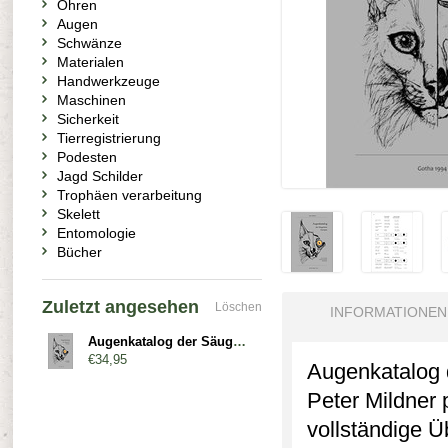
Ohren
Augen
Schwänze
Materialen
Handwerkzeuge
Maschinen
Sicherkeit
Tierregistrierung
Podesten
Jagd Schilder
Trophäen verarbeitung
Skelett
Entomologie
Bücher
Zuletzt angesehen
Löschen
INFORMATIONEN
Augenkatalog der Säugetiere Europas
€34,95
Augenkatalog 
Peter Mildner 
vollständige Ü