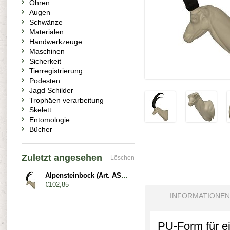
Ohren
Augen
Schwänze
Materialen
Handwerkzeuge
Maschinen
Sicherkeit
Tierregistrierung
Podesten
Jagd Schilder
Trophäen verarbeitung
Skelett
Entomologie
Bücher
Zuletzt angesehen
Löschen
Alpensteinbock (Art. AST4-x)
€102,85
INFORMATIONEN
PU-Form für e