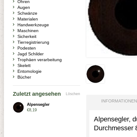
Ohren
Augen
Schwänze
Materialen
Handwerkzeuge
Maschinen
Sicherkeit
Tierregistrierung
Podesten
Jagd Schilder
Trophäen verarbeitung
Skelett
Entomologie
Bücher
Zuletzt angesehen
Löschen
INFORMATIONEN
Alpensegler
€8,19
Alpensegler, d
Durchmesser 8