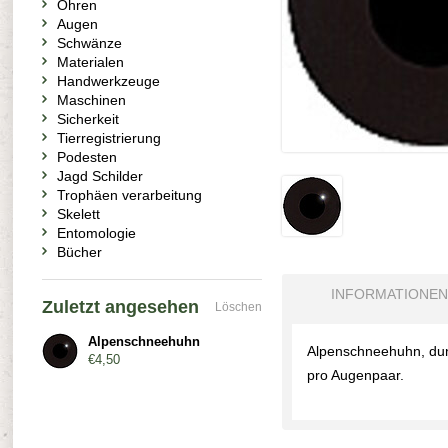
Ohren
Augen
Schwänze
Materialen
Handwerkzeuge
Maschinen
Sicherkeit
Tierregistrierung
Podesten
Jagd Schilder
Trophäen verarbeitung
Skelett
Entomologie
Bücher
INFORMATIONEN
Zuletzt angesehen
Löschen
Alpenschneehuhn
Alpenschneehuhn, dun
€4,50
pro Augenpaar.